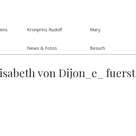
hens
Kronprinz Rudolf
Mary
News & Fotos
Besuch
lisabeth von Dijon_e_ fuers