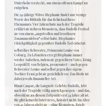
Unterholz versteckt, um einem offenen Kampf zu
entgehen.
Die 24-jährige Witwe Stephanie findet nur wenige
Worte des Mitleids für das Schicksal ihres
Ehemannes. Vier Jahrzehnte nach der Tragödie
erklärt sie in ihren Memoiren, dass Rudolfs Freitod
sie von einem „angstvollen und trostlosen
Zusammenleben“ erlöst habe. Stephanies
Gleichgültigkeit gegenüber Rudolfs Tod entsetzt
selbst ihre Schwester, Prinzessin Louise von
Coburg. Zu Lebzeiten erregt Stephanie immer
wieder Aufsehen, indem sie gegen ihren Vater, König
Leopold II. von Belgien, prozessiert – auch gegen
Schwester Louise und selbst gegen ihre eigene
Tochter Erzsi geht sie gerichtlich vor. Das Motiv ist
dabei jeweils finanzieller Art.
Mizzi Caspar, die Langzeit-Geliebte Rudolfs, lebt
nach der Tragödie völlig zurückgezogen – und das,
obwohl sie zu diesem Zeitpunkt erst 24 Jahre alt ist.
Sie gibt keinerlei Interviews, heiratet nicht. Im Alter
von 41 Jahren stirbt sie – ohne Memoiren, Briefe